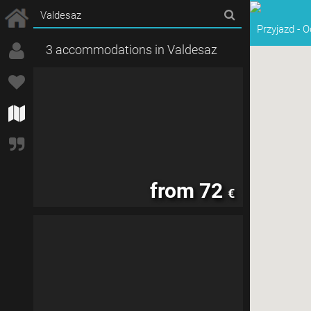
Przyjazd
-
O
3 accommodations in Valdesaz
from 72
€