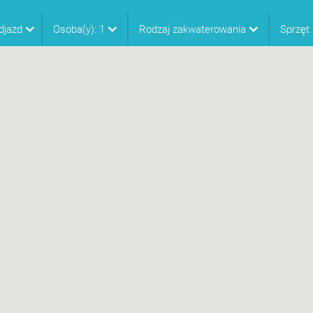
djazd
Osoba(y):
1
Rodzaj zakwaterowania
Sprzęt